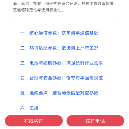
海上高湿、盐雾、强干扰等恶劣环境，其技术参数直接决
定通信稳定性与使用安全性。
一、核心通信参数：筑牢海事通信基础
二、环境适配参数：抵御海上严苛工况
三、电池与续航参数：满足长时作业需求
四、合规与安全参数：恪守海事强制规范
五、选购要点：结合场景匹配对应参数
六、总结
在线咨询
拨打电话