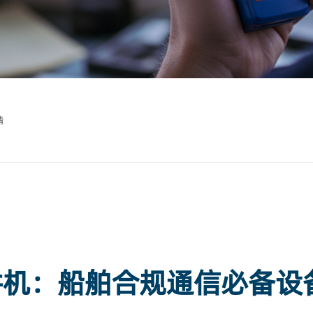
情
讲机：船舶合规通信必备设