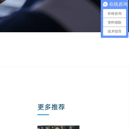
在线咨询
价格咨询
资料领取
技术指导
更多推荐