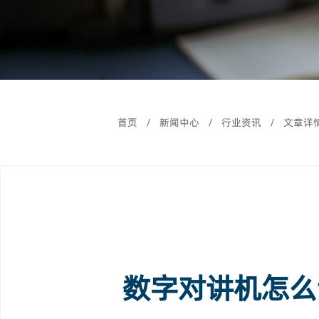
首页
/
新闻中心
/
行业资讯
/
文章详
数字对讲机怎么