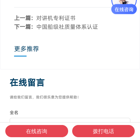
上一篇:
对讲机专利证书
下一篇:
中国船级社质量体系认证
更多推荐
在线留言
请给我们留言，我们很乐意为您提供帮助！
全名
在线咨询
拨打电话
电话