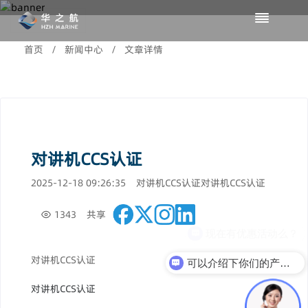
首页
/
新闻中心
/
文章详情
对讲机CCS认证
2025-12-18 09:26:35
对讲机CCS认证
对讲机CCS认证
1343
共享
现在有优惠活动么？
对讲机CCS认证
可以介绍下你们的产品么？
对讲机CCS认证