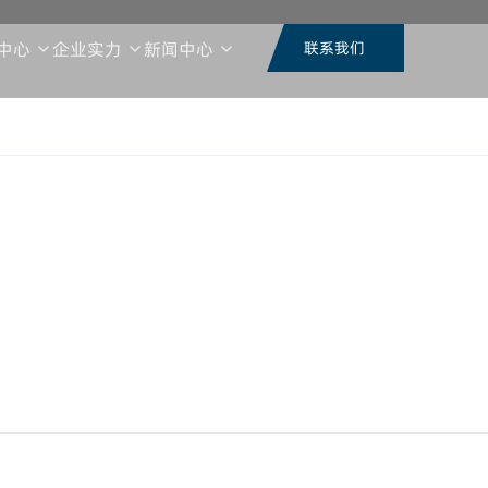
中心
企业实力
新闻中心
联系我们
荣誉证书
视频中心
品频段
整机形态
技术类型
功能类
行业资讯
公司动态