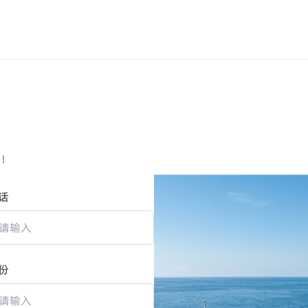
助！
话
份