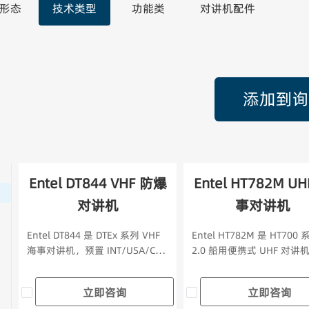
形态
技术类型
功能类
对讲机配件
添加到询
Entel DT844 VHF 防爆
Entel HT782M UH
对讲机
事对讲机
Entel DT844 是 DTEx 系列 VHF
Entel HT782M 是 HT700 
海事对讲机，预置 INT/USA/CAN
2.0 船用便携式 UHF 对讲
频道，获 ATEX II 2G Ex ib IIB T4
模拟通信，UHF 450–470M
Gb 防爆认证，IP68 潜水级防护
段，具备 IP68 潜水级防护
立即咨询
立即咨询
（2 米水深 4 小时），1800mAh
米/4 小时）、MIL-STD-81