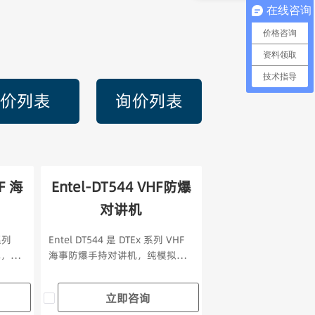
在线咨询
价格咨询
资料领取
技术指导
价列表
询价列表
F 海
Entel-DT544 VHF防爆
对讲机
系列
Entel DT544 是 DTEx 系列 VHF
机，纯
海事防爆手持对讲机，纯模拟模
Hz 频
式，支持 156–163.275MHz 频
（2
段、INT/USA/CAN 及 16 个私频
立即咨询
0
信道，通过 IECEx Ex ib IIB T4